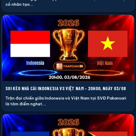
duyệt kỹ lưỡng, đảm bảo tính hữu ích và sát thực tế.
cỏ nhân tạo...
Thành viên sẽ dễ dàng nắm bắt toàn cảnh thế giới bóng
đá mỗi ngày.
SOI KÈO NHÀ CÁI INDONESIA VS VIỆT NAM – 20H00, NGÀY 03/08
Trận đại chiến giữa Indonesia và Việt Nam tại SVĐ Pakansari
Tổng hợp nội dung tại tin tức thapcam
là tâm điểm nghẹt...
TIN QUỐC TẾ VÀ TRONG NƯỚC
Anh em có thể theo dõi các giải đấu hàng đầu như