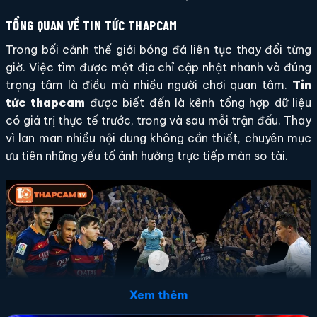
TỔNG QUAN VỀ TIN TỨC THAPCAM
Trong bối cảnh thế giới bóng đá liên tục thay đổi từng
giờ. Việc tìm được một địa chỉ cập nhật nhanh và đúng
trọng tâm là điều mà nhiều người chơi quan tâm.
Tin
tức thapcam
được biết đến là kênh tổng hợp dữ liệu
có giá trị thực tế trước, trong và sau mỗi trận đấu. Thay
vì lan man nhiều nội dung không cần thiết, chuyên mục
ưu tiên những yếu tố ảnh hưởng trực tiếp màn so tài.
↓
Xem thêm