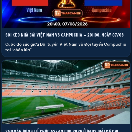
GIAO DIỆN DỄ SỬ DỤNG
Một ưu điểm dễ nhận thấy của
tin tức thapcam
chính
là giao diện được tối ưu theo hướng thân thiện. Cách bố
trí khoa học, phân chia rõ ràng nên người dùng nhanh
SOI KÈO NHÀ CÁI VIỆT NAM VS CAMPUCHIA – 20H00, NGÀY 07/08
chóng tiếp cận nội dung mong muốn mà không phải
Cuộc đọ sức giữa Đội tuyển Việt Nam và Đội tuyển Campuchia
thao tác phức tạp.
tại “chảo lửa”...
Các tính năng cũng được sắp xếp hợp lý, hạn chế tình
trạng rối mắt khi tham khảo
tin tức thapcam
. Dù truy
cập bằng điện thoại hay máy tính, trải nghiệm vẫn ổn
định và mượt mà. Điều này đặc biệt phù hợp với những
ai cần kiểm tra dữ liệu nhanh để kịp thời đưa ra quyết
định.
TỐC ĐỘ CẬP NHẬT NHANH
Trong bóng đá, chỉ một thay đổi nhỏ như chấn thương
hay điều chỉnh đội hình cũng có thể ảnh hưởng đến kết
SÂN VẬN ĐỘNG TỔ CHỨC ASEAN CUP 2026 Ở ĐÂU? GIẢI MÃ CHI TIẾT