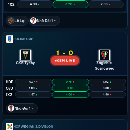
1X2
4.00
3.20
2.00
▲
▼
▼
Lê Lợi
Nhà Đài 1
POLISH CUP
1 - 0
XEM LIVE
GKS Tychy
Zaglebie 
Sosnowiec
HDP
0.77
▼
0.75
▼
1.02
▲
O/U
1.00
▲
3.00
0.80
▼
1X2
1.57
▲
4.00
▼
4.50
▼
Nhà Đài 1
NORWEGIAN 3.DIVISJON