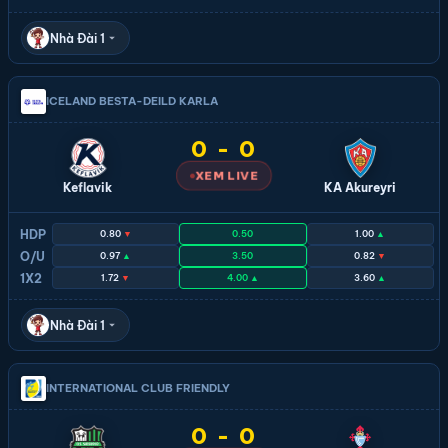
Nhà Đài 1
ICELAND BESTA-DEILD KARLA
0 - 0
XEM LIVE
Keflavik
KA Akureyri
HDP
0.80
▼
0.50
1.00
▲
O/U
0.97
▲
3.50
0.82
▼
1X2
1.72
▼
4.00
▲
3.60
▲
Nhà Đài 1
INTERNATIONAL CLUB FRIENDLY
0 - 0