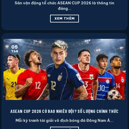
Sân vận động tổ chức ASEAN CUP 2026 là thông tin
đáng...
XEM THÊM
05
Th8
ASEAN CUP 2026 CÓ BAO NHIÊU ĐỘI? SỐ LƯỢNG CHÍNH THỨC
Mỗi kỳ tranh tài giải vô địch bóng đá Đông Nam Á...