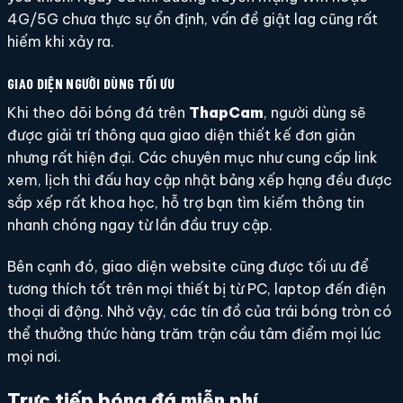
4G/5G chưa thực sự ổn định, vấn đề giật lag cũng rất
hiếm khi xảy ra.
GIAO DIỆN NGƯỜI DÙNG TỐI ƯU
Khi theo dõi bóng đá trên
ThapCam
, người dùng sẽ
được giải trí thông qua giao diện thiết kế đơn giản
nhưng rất hiện đại. Các chuyên mục như cung cấp link
xem, lịch thi đấu hay cập nhật bảng xếp hạng đều được
sắp xếp rất khoa học, hỗ trợ bạn tìm kiếm thông tin
nhanh chóng ngay từ lần đầu truy cập.
Bên cạnh đó, giao diện website cũng được tối ưu để
tương thích tốt trên mọi thiết bị từ PC, laptop đến điện
thoại di động. Nhờ vậy, các tín đồ của trái bóng tròn có
thể thưởng thức hàng trăm trận cầu tâm điểm mọi lúc
mọi nơi.
Trực tiếp bóng đá miễn phí