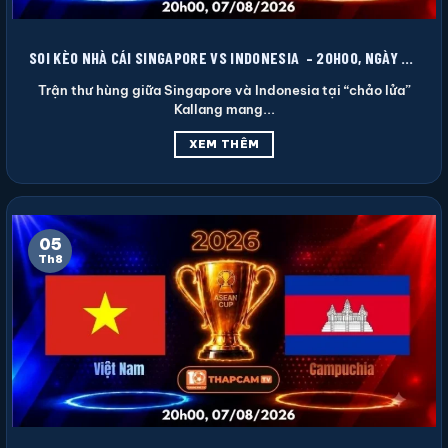
SOI KÈO NHÀ CÁI SINGAPORE VS INDONESIA – 20H00, NGÀY 07/08
Trận thư hùng giữa Singapore và Indonesia tại “chảo lửa”
Kallang mang...
XEM THÊM
05
Th8