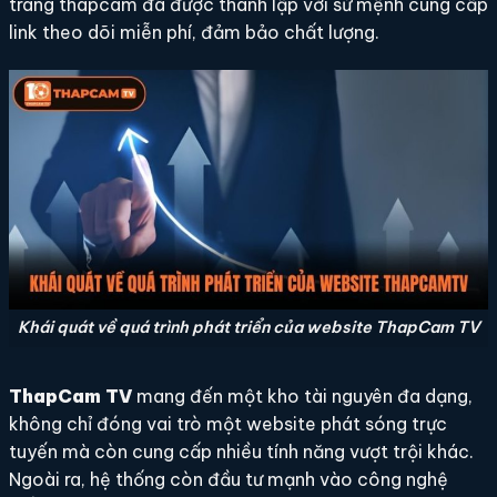
trang thapcam đã được thành lập với sứ mệnh cung cấp
link theo dõi miễn phí, đảm bảo chất lượng.
Khái quát về quá trình phát triển của website ThapCam TV
ThapCam TV
mang đến một kho tài nguyên đa dạng,
không chỉ đóng vai trò một website phát sóng trực
tuyến mà còn cung cấp nhiều tính năng vượt trội khác.
Ngoài ra, hệ thống còn đầu tư mạnh vào công nghệ