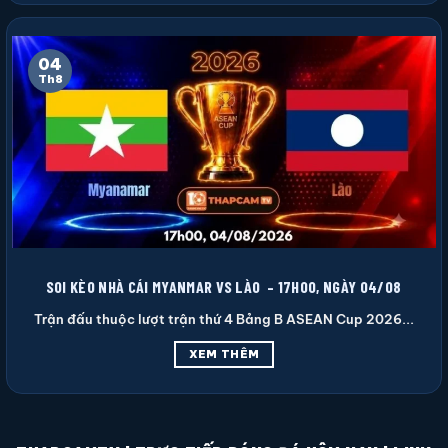
04
Th8
SOI KÈO NHÀ CÁI MYANMAR VS LÀO – 17H00, NGÀY 04/08
Trận đấu thuộc lượt trận thứ 4 Bảng B ASEAN Cup 2026...
XEM THÊM