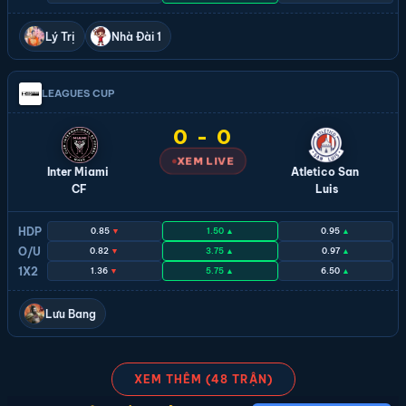
Lý Trị
Nhà Đài 1
LEAGUES CUP
0 - 0
XEM LIVE
Inter Miami 
Atletico San 
CF
Luis
HDP
0.85
▼
1.50
▲
0.95
▲
O/U
0.82
▼
3.75
▲
0.97
▲
1X2
1.36
▼
5.75
▲
6.50
▲
Lưu Bang
XEM THÊM (48 TRẬN)