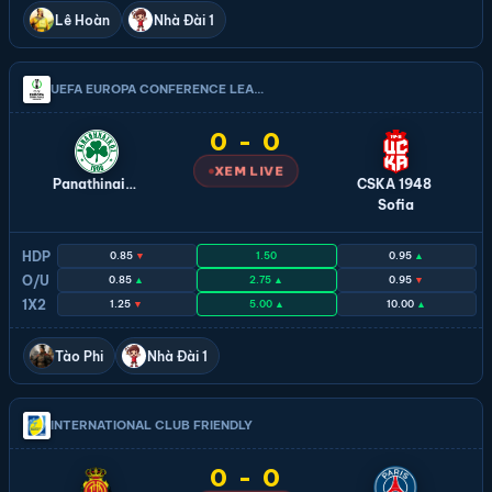
Lê Hoàn
Nhà Đài 1
UEFA EUROPA CONFERENCE LEAGUE
0 - 0
XEM LIVE
Panathinaikos
CSKA 1948 
Sofia
HDP
0.85
▼
1.50
0.95
▲
O/U
0.85
▲
2.75
▲
0.95
▼
1X2
1.25
▼
5.00
▲
10.00
▲
Tào Phi
Nhà Đài 1
INTERNATIONAL CLUB FRIENDLY
0 - 0